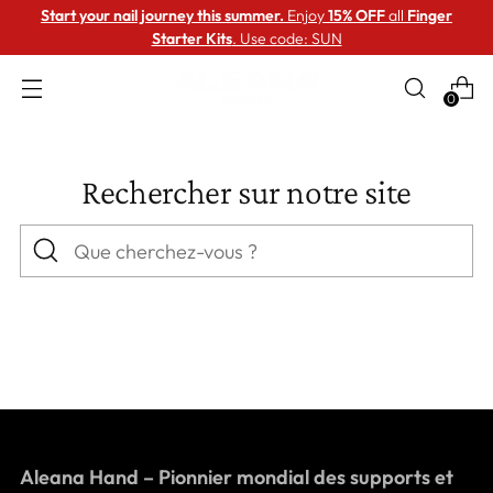
Start your nail journey this summer.
Enjoy
15% OFF
all
Finger
Starter Kits
. Use code: SUN
0
Rechercher sur notre site
Que
cherchez-
vous
?
Aleana Hand – Pionnier mondial des supports et